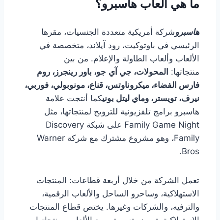
ما هي ألعاب هاسبرو؟
هاسبرو
شركة أمريكية متعددة الجنسيات، مقرها
الرئيسي في باوتوكيت، رود آيلاند، متخصصة في
الألعاب وألعاب الطاولة والإعلام. من بين
منتجاتها:
المحولات، جي آي
جو، باور رينجرز، روم
فارس الفضاء، ميكروناوتس، قناع، مونوبولي، فوربي،
نيرف، تويستر، وماي ليتل بوني
كما أنتجت علامة
هاسبرو برامج تلفزيونية للترويج لمنتجاتها، مثل
Family Game Night على شبكة Discovery
Family، وهو مشروع مشترك مع شركة Warner
Bros.
تعمل الشركة من خلال أربعة قطاعات: المنتجات
الاستهلاكية، وساحرو الساحل والألعاب الرقمية،
والترفيه، والشركات وغيرها. يختص قطاع المنتجات
الاستهلاكية بتوريد وتسويق وبيع الألعاب ومنتجاتها