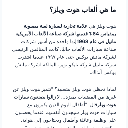
ما هي ألعاب هوت ويلز؟
هوت ويلز هي
علامة تجارية لسيارة لعبة مصبوبة
بمقياس 1:64 قدمتها شركة صناعة الألعاب الأمريكية
ماتيل في عام 1968
إنها واحدة من أشهر شركات
صناعة سيارات الألعاب حاليًا. كانت المنافس الرئيسي
لشركة ماتش بوكس حتى عام ١٩٩٧ عندما اشترت
شركة ماتيل شركة تايكو تويز، المالكة لشركة ماتش
بوكس آنذاك.
لماذا تحظى هوت ويلز بشعبية؟ "تتميز هوت ويلز عن
غيرها من المقتنيات بميزة...
لا زالوا يصنعون سيارات
هوت ويلز
قال: "أطفال اليوم الذين يكبرون مع
سيارات هوت ويلز سيجدون أنفسهم عندما يحصلون
على وظيفة وعائلة وأطفال ويحتاجون إلى هواية،
ويكتشفون سياراتهم القديمة، وها هم يعودون."