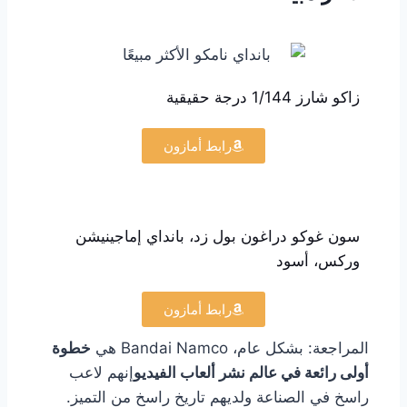
زاكو شارز 1/144 درجة حقيقية
رابط أمازون
سون غوكو دراغون بول زد، بانداي إماجينيشن
وركس، أسود
رابط أمازون
المراجعة: بشكل عام، Bandai Namco هي
خطوة
أولى رائعة في عالم نشر ألعاب الفيديو
إنهم لاعب
راسخ في الصناعة ولديهم تاريخ راسخ من التميز.