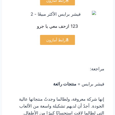
رابط أمازون
123 ازحف معي يا جرو
رابط أمازون
مراجعة:
فيشر برايس =
منتجات رائعة
إنها شركة معروفة، ولطالما وجدتُ منتجاتها عالية
الجودة. أجدُ أن لديهم تشكيلة واسعة من الألعاب
التي لطالما لاقت استحسانًا كبيرًا من الأطفال.