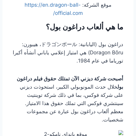
موقع الشركة:
https://en.dragon-ball-
official.com/
ما هي ألعاب دراغون بول؟
دراغون بول (اليابانية: ドラゴンボール، هيبورن:
Doragon Bōru) هي امتياز إعلامي ياباني أنشأه أكيرا
تورياما في عام 1984.
أصبحت شركة ديزني الآن تمتلك حقوق فيلم دراغون
بول
خلال حدث المونوبولي الكبير، استحوذت ديزني
على شركة فوكس، بما في ذلك شركة توينتيث
سينتشري فوكس التي تملك حقوق هذا الامتياز.
معظم ألعاب دراغون بول عبارة عن مجموعات
شخصيات.