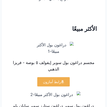
الأكثر مبيعًا
مجسم دراغون بول سوبر إيفولف ٥ بوصة - فريزا
الذهبي
رابط أمازون
دراغون بول سوبر دراغون ستارز سوبر سايان بلو