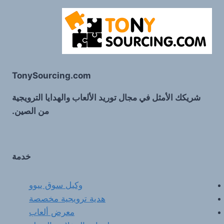
TonySourcing.com
شريكك الأمثل في مجال توريد الألعاب والهدايا الترويجية
من الصين.
خدمة
وكيل سوق ييوو
هدية ترويجية مخصصة
معرض ألعاب