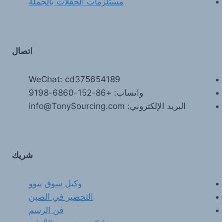
مستلزمات الحفلات بالجملة
اتصال
WeChat: cd375654189
واتساب: +86-152-6860-9198
البريد الإلكتروني: info@TonySourcing.com
شريك
وكيل سوق ييوو
التحضير في الصين
فن الرسم