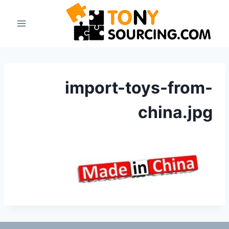
نتقل
لى
لمحتوى
import-toys-from-
china.jpg