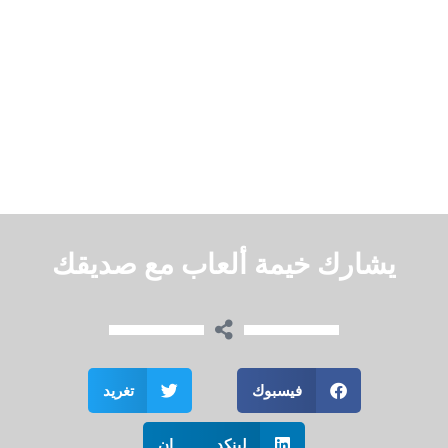
يشارك خيمة ألعاب مع صديقك
فيسبوك
تغريد
لينكد إن