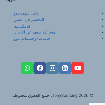
وكيل سوق ييوو
التحضير في الصين
فن الرسم
مشاركة ضيف عن الألعاب
خدمات لوجستيات ييوو
FR
PT
RU
DE
© 2026 TonySourcing. جميع الحقوق محفوظة.
ES