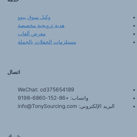
وكيل سوق ييوو
هدية ترويجية مخصصة
معرض ألعاب
مستلزمات الحفلات بالجملة
اتصال
WeChat: cd375654189
واتساب: +86-152-6860-9198
البريد الإلكتروني: info@TonySourcing.com
شريك