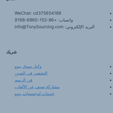
WeChat: cd375654189
واتساب: +86-152-6860-9198
البريد الإلكتروني: info@TonySourcing.com
شريك
وكيل سوق ييوو
التحضير في الصين
فن الرسم
مشاركة ضيف عن الألعاب
خدمات لوجستيات ييوو