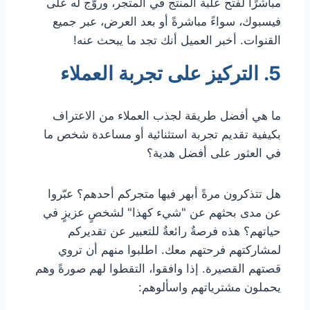
مباشرًا لفتح علبة المنتج في المتجر، وروّج له على
فيسبوك، سواءً مباشرةً أو بعد العرض، عبر جميع
القنوات. أخبر العميل أنك تجد ما يبحث عنه!
5. التركيز على تجربة العملاء
ما هي أفضل طريقة لجذب العملاء من الاعتراف
بكيفية تقديم تجربة استثنائية أو مساعدة شخص ما
في العثور على أفضل هدية؟
هل تتذكرون مرةً أبهر فيها متجركم أحدهم؟ عبّروا
عن مدى بحثهم عن "شيء كهذا" لشخصٍ عزيزٍ في
حياتهم؟ هذه فرصةٌ رائعةٌ للتعبير عن تقديركم
لمشاركتهم فرحتهم معك. اطلبوا منهم أن تروي
قصتهم القصيرة. إذا وافقوا، التقطوا لهم صورةً وهم
يحملون مشترياتهم واسألوهم: