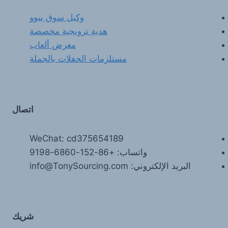
وكيل سوق ييوو
هدية ترويجية مخصصة
معرض ألعاب
مستلزمات الحفلات بالجملة
اتصال
WeChat: cd375654189
واتساب: +86-152-6860-9198
البريد الإلكتروني: info@TonySourcing.com
شريك