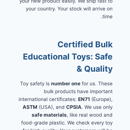
your new product easily. We ship fast to
your country. Your stock will arrive on
time.
Certified Bulk
Educational Toys: Safe
& Quality
Toy safety is
number one
for us. These
bulk products have important
international certificates:
EN71
(Europe),
ASTM
(USA), and
CPSIA
. We use only
safe materials
, like real wood and
food-grade plastic. We check every toy