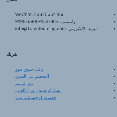
WeChat: cd375654189
واتساب: +86-152-6860-9198
البريد الإلكتروني: info@TonySourcing.com
شريك
وكيل سوق ييوو
التحضير في الصين
فن الرسم
مشاركة ضيف عن الألعاب
خدمات لوجستيات ييوو