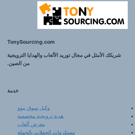
TonySourcing.com
شريكك الأمثل في مجال توريد الألعاب والهدايا الترويجية
من الصين.
خدمة
وكيل سوق ييوو
هدية ترويجية مخصصة
معرض ألعاب
مستلزمات الحفلات بالجملة