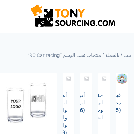
بيت
/
بالجملة
/ منتجات تحت الوسم “RC Car racing”
غير
حقائب
أدوات
ألعاب
مصنف
اليد
المائدة
العلوم
(5)
وحقائب
(26)
والتكنولوجيا
الظهر
والهندسة
والرياضيات
(36)