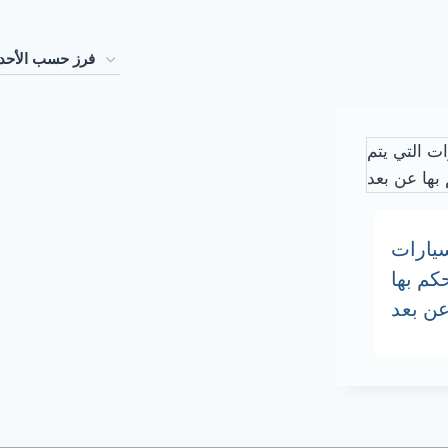
يارات
حكم بها
ن بعد