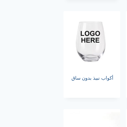
أكواب نبيذ بدون ساق