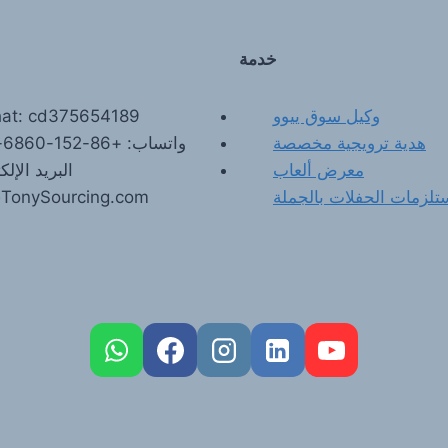
خدمة
وكيل سوق ييوو
at: cd375654189
هدية ترويجية مخصصة
واتساب: +86-152-6860-9198
معرض ألعاب
البريد الإلك
لزمات الحفلات بالجملة
@TonySourcing.com