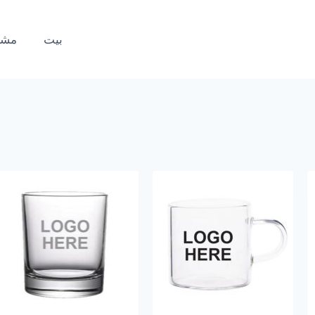
بيت
مشر