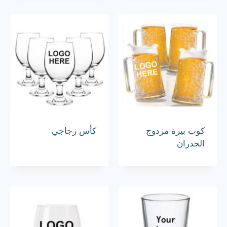
كوب بيرة مزدوج
كأس زجاجي
الجدران