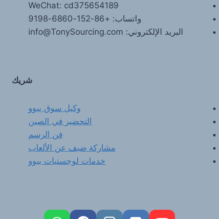
WeChat: cd375654189
واتساب: +86-152-6860-9198
البريد الإلكتروني: info@TonySourcing.com
شريك
وكيل سوق ييوو
التحضير في الصين
فن الرسم
مشاركة ضيف عن الألعاب
خدمات لوجستيات ييوو