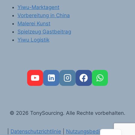
Yiwu-Marktagent
Vorbereitung in China
Malerei Kunst
Spielzeug Gastbeitrag
Yiwu Logistik
FR
PT
RU
AR
© 2026 TonySourcing. Alle Rechte vorbehalten.
ES
EN
|
Datenschutzrichtlinie
|
Nutzungsbedingungen