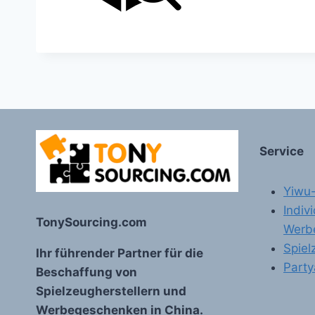
Service
Yiwu
Indiv
TonySourcing.com
Werb
Spiel
Ihr führender Partner für die
Party
Beschaffung von
Spielzeugherstellern und
Werbegeschenken in China.