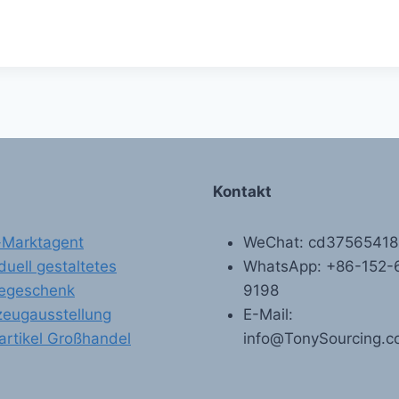
Kontakt
-Marktagent
WeChat: cd3756541
iduell gestaltetes
WhatsApp: +86-152-
egeschenk
9198
zeugausstellung
E-Mail:
artikel Großhandel
info@TonySourcing.