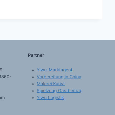
Partner
89
Yiwu-Marktagent
6860-
Vorbereitung in China
Malerei Kunst
Spielzeug Gastbeitrag
com
Yiwu Logistik