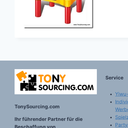
Service
Yiwu
Indiv
TonySourcing.com
Werb
Spiel
Ihr führender Partner für die
Party
Beschaffung von