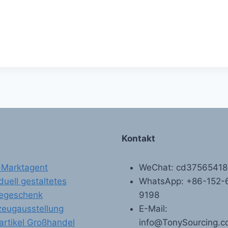
Kontakt
-Marktagent
WeChat: cd3756541
iduell gestaltetes
WhatsApp: +86-152-
egeschenk
9198
zeugausstellung
E-Mail:
artikel Großhandel
info@TonySourcing.