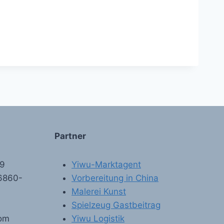
Partner
89
Yiwu-Marktagent
6860-
Vorbereitung in China
Malerei Kunst
Spielzeug Gastbeitrag
com
Yiwu Logistik