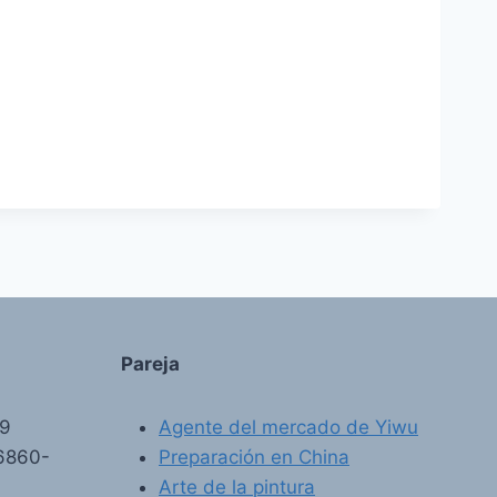
Pareja
89
Agente del mercado de Yiwu
6860-
Preparación en China
Arte de la pintura