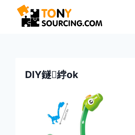
Saltar
al
contenido
DIY鐩綍ok