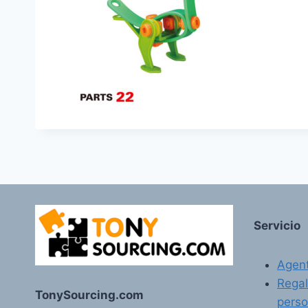
Servicio
Agent
Regal
TonySourcing.com
perso