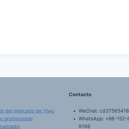
Contacto
e del mercado de Yiwu
WeChat: cd3756541
o promocional
WhatsApp: +86-152-
nalizado
9198