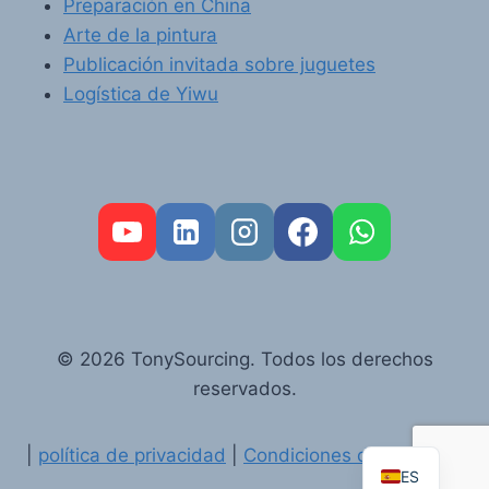
Preparación en China
Arte de la pintura
Publicación invitada sobre juguetes
Logística de Yiwu
FR
PT
RU
© 2026 TonySourcing. Todos los derechos
AR
reservados.
DE
EN
|
política de privacidad
|
Condiciones de servicio
ES