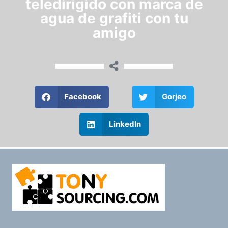
teledirigido con marca de
agua de grafiti con tu
amigo
Facebook
Gorjeo
LinkedIn