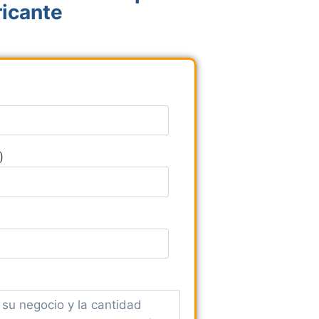
ricante
)