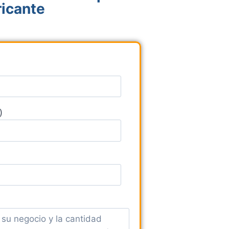
ricante
)