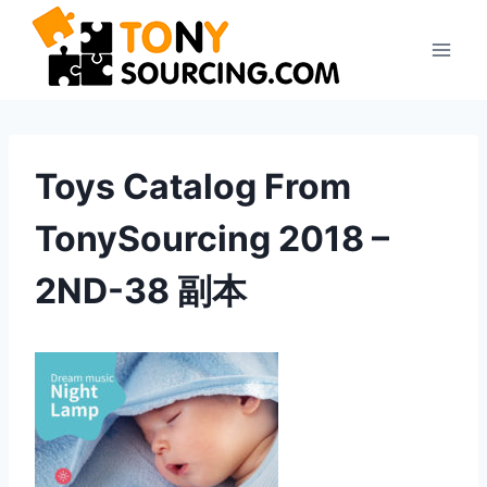
Saltar
al
contenido
Toys Catalog From
TonySourcing 2018 –
2ND-38 副本