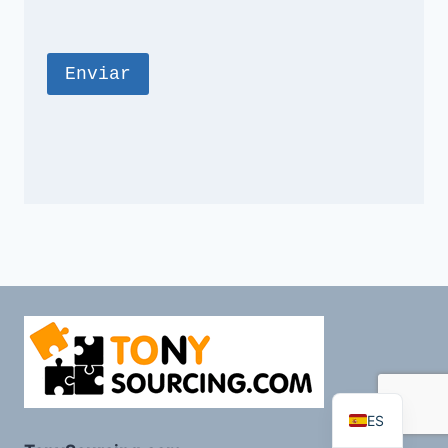
FR
PT
RU
AR
DE
EN
ES