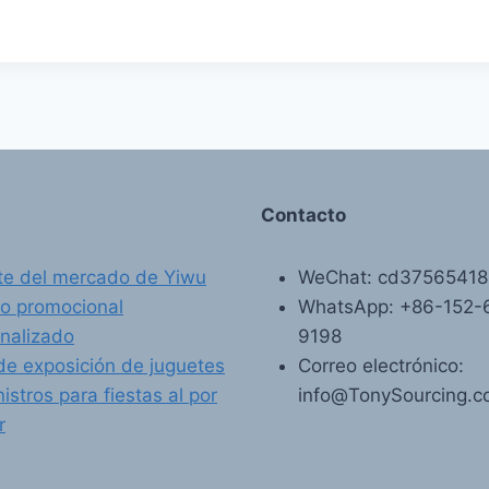
Contacto
e del mercado de Yiwu
WeChat: cd3756541
o promocional
WhatsApp: +86-152-
nalizado
9198
de exposición de juguetes
Correo electrónico:
istros para fiestas al por
info@TonySourcing.
r