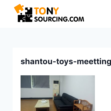
Saltar
al
contenido
shantou-toys-meettin