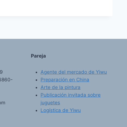
Pareja
89
Agente del mercado de Yiwu
6860-
Preparación en China
Arte de la pintura
Publicación invitada sobre
com
juguetes
Logística de Yiwu