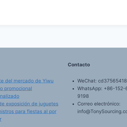
Contacto
e del mercado de Yiwu
WeChat: cd3756541
o promocional
WhatsApp: +86-152-
nalizado
9198
de exposición de juguetes
Correo electrónico:
istros para fiestas al por
info@TonySourcing.
r