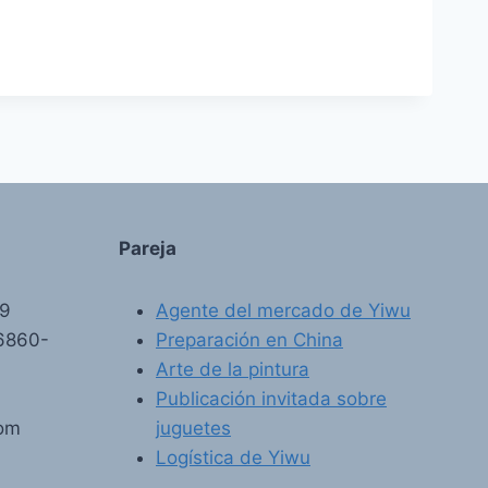
Pareja
89
Agente del mercado de Yiwu
6860-
Preparación en China
Arte de la pintura
Publicación invitada sobre
com
juguetes
Logística de Yiwu