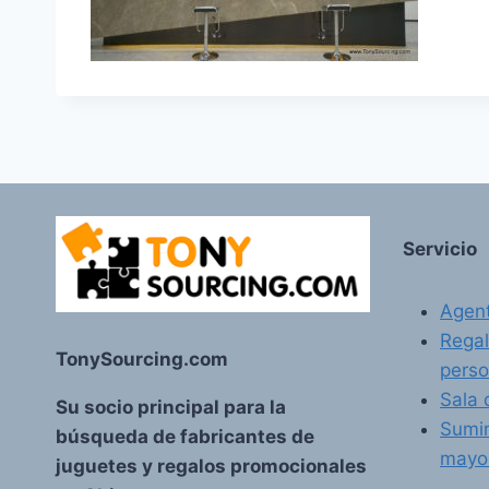
Servicio
Agent
Regal
TonySourcing.com
perso
Sala 
Su socio principal para la
Sumin
búsqueda de fabricantes de
mayo
juguetes y regalos promocionales