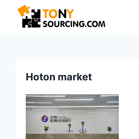
Saltar
al
contenido
Hoton market