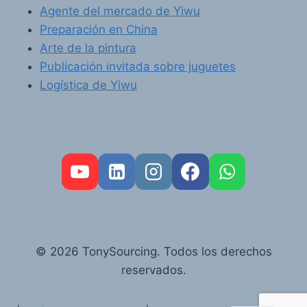
Agente del mercado de Yiwu
Preparación en China
Arte de la pintura
Publicación invitada sobre juguetes
Logística de Yiwu
FR
PT
RU
© 2026 TonySourcing. Todos los derechos
AR
reservados.
DE
EN