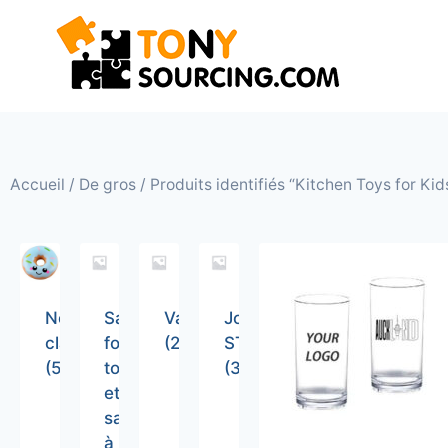
Accueil
/
De gros
/ Produits identifiés “Kitchen Toys for Kid
Non
Sacs
Vaisselle
Jouets
classé
fourre-
(26)
STEM
(5)
tout
(36)
et
sacs
à