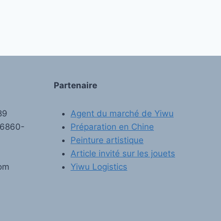
Partenaire
89
Agent du marché de Yiwu
-6860-
Préparation en Chine
Peinture artistique
Article invité sur les jouets
com
Yiwu Logistics