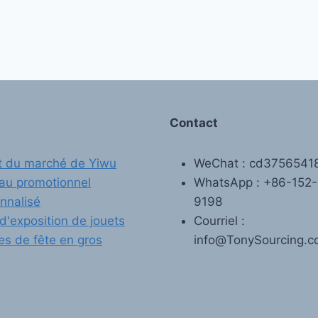
Contact
t du marché de Yiwu
WeChat : cd3756541
au promotionnel
WhatsApp : +86-152
nnalisé
9198
 d'exposition de jouets
Courriel :
les de fête en gros
info@TonySourcing.