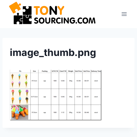
Aller
au
contenu
image_thumb.png