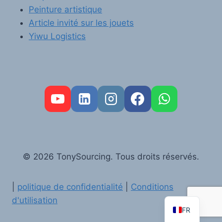
Peinture artistique
Article invité sur les jouets
Yiwu Logistics
PT
RU
AR
© 2026 TonySourcing. Tous droits réservés.
DE
ES
|
politique de confidentialité
|
Conditions
EN
d'utilisation
FR