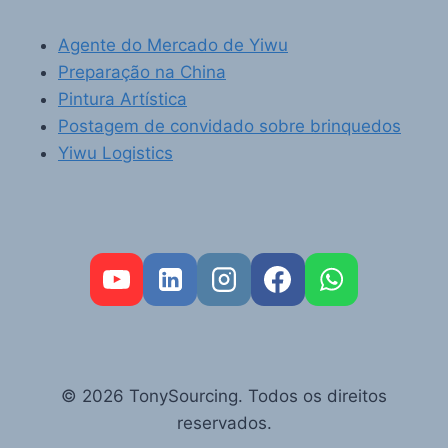
Agente do Mercado de Yiwu
Preparação na China
Pintura Artística
Postagem de convidado sobre brinquedos
Yiwu Logistics
FR
RU
AR
© 2026 TonySourcing. Todos os direitos
DE
reservados.
ES