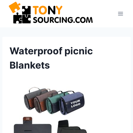
Pular
para
o
Conteúdo
Waterproof picnic
Blankets