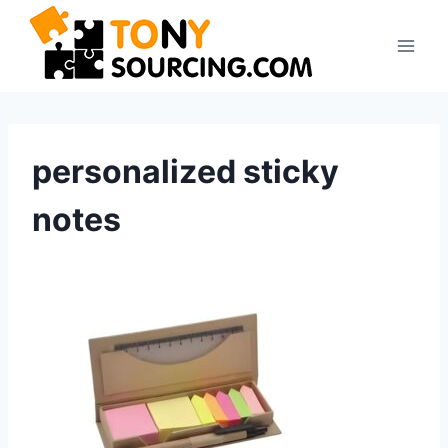
Pular
para
o
Conteúdo
personalized sticky
notes