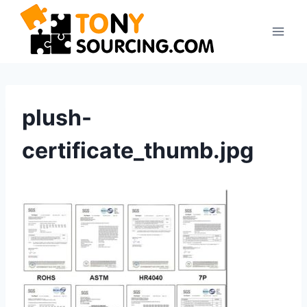
Pular
para
o
Conteúdo
plush-
certificate_thumb.jpg