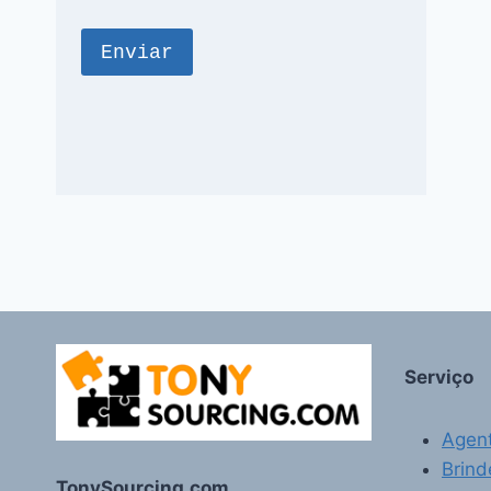
Serviço
Agen
Brind
TonySourcing.com