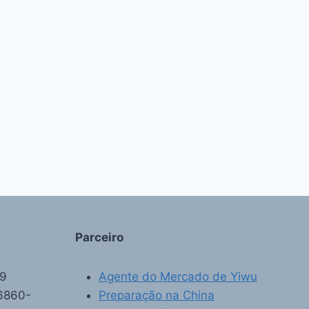
Parceiro
89
Agente do Mercado de Yiwu
6860-
Preparação na China