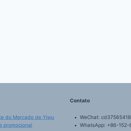
Contato
te do Mercado de Yiwu
WeChat: cd3756541
e promocional
WhatsApp: +86-152-