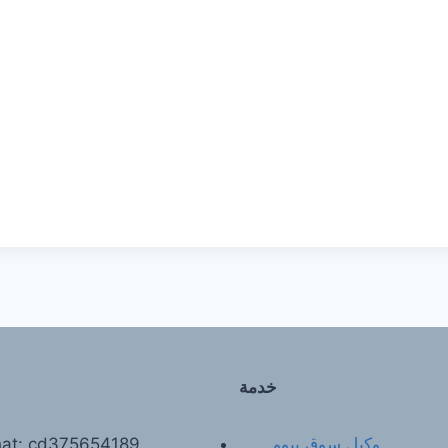
خدمة
وكيل سوق ييوو
at: cd375654189