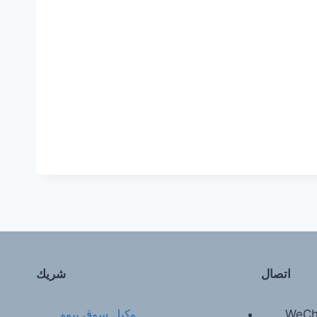
اتصال
شريك
WeCh
وكيل سوق ييوو