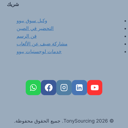
شريك
وكيل سوق ييوو
التحضير في الصين
فن الرسم
مشاركة ضيف عن الألعاب
خدمات لوجستيات ييوو
FR
PT
RU
DE
© 2026 TonySourcing. جميع الحقوق محفوظة.
ES