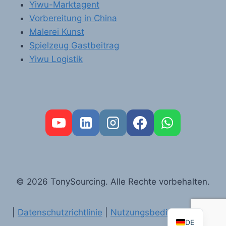
Yiwu-Marktagent
Vorbereitung in China
Malerei Kunst
Spielzeug Gastbeitrag
Yiwu Logistik
FR
PT
RU
AR
© 2026 TonySourcing. Alle Rechte vorbehalten.
ES
EN
|
Datenschutzrichtlinie
|
Nutzungsbedingungen
DE