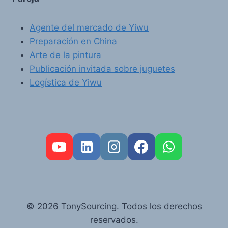
Agente del mercado de Yiwu
Preparación en China
Arte de la pintura
Publicación invitada sobre juguetes
Logística de Yiwu
FR
PT
RU
© 2026 TonySourcing. Todos los derechos
AR
reservados.
DE