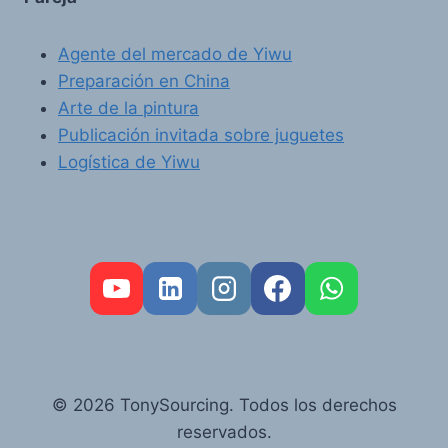
Agente del mercado de Yiwu
Preparación en China
Arte de la pintura
Publicación invitada sobre juguetes
Logística de Yiwu
FR
PT
RU
© 2026 TonySourcing. Todos los derechos
AR
reservados.
DE