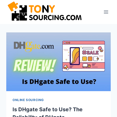
Перейти
к
содержимому
ONLINE SOURCING
Is DHgate Safe to Use? The