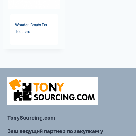
Wooden Beads For
Toddlers
TonySourcing.com
Ваш ведущий партнер по закупкам у