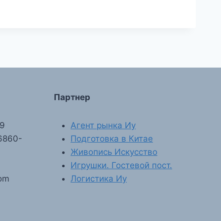
Партнер
89
Агент рынка Иу
6860-
Подготовка в Китае
Живопись Искусство
Игрушки. Гостевой пост.
com
Логистика Иу