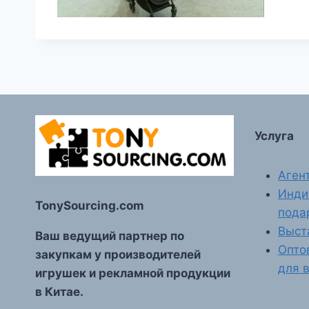
Услуга
Аген
Инди
TonySourcing.com
пода
Выст
Ваш ведущий партнер по
Опто
закупкам у производителей
для 
игрушек и рекламной продукции
в Китае.