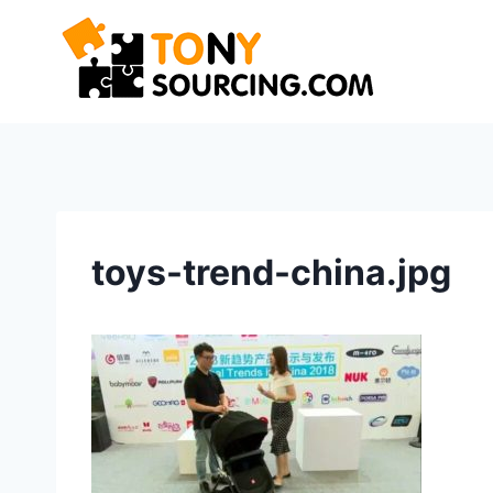
Перейти
к
содержимому
toys-trend-china.jpg