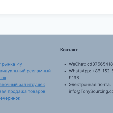
Контакт
т рынка Иу
WeChat: cd3756541
видуальный рекламный
WhatsApp: +86-152-
рок
9198
авочный зал игрушек
Электронная почта:
вая продажа товаров
info@TonySourcing.
вечеринок