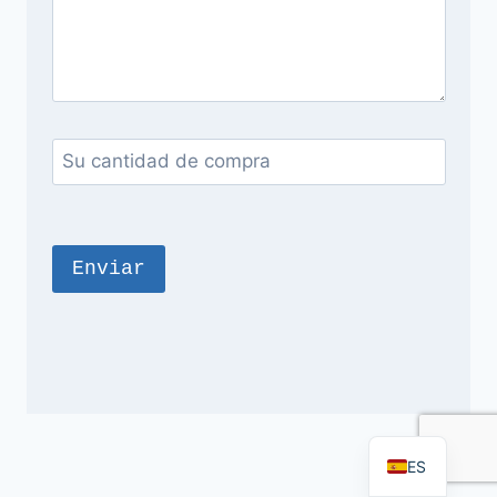
FR
PT
RU
AR
DE
EN
ES