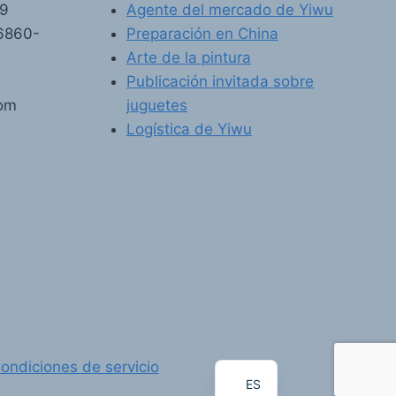
89
Agente del mercado de Yiwu
6860-
Preparación en China
Arte de la pintura
Publicación invitada sobre
com
juguetes
Logística de Yiwu
FR
PT
RU
AR
DE
EN
ondiciones de servicio
ES