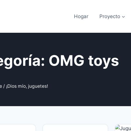
Hogar
Proyecto
egoría: OMG toys
e
/ ¡Dios mío, juguetes!