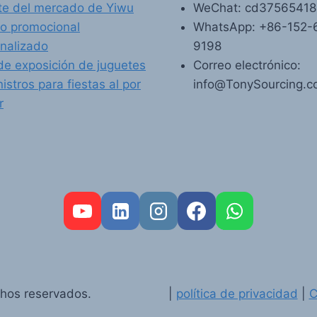
e del mercado de Yiwu
WeChat: cd3756541
o promocional
WhatsApp: +86-152-
nalizado
9198
de exposición de juguetes
Correo electrónico:
istros para fiestas al por
info@TonySourcing.
r
hos reservados.
|
política de privacidad
|
C