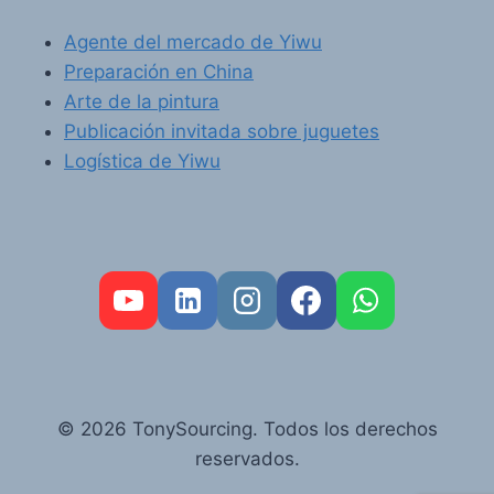
Agente del mercado de Yiwu
Preparación en China
Arte de la pintura
Publicación invitada sobre juguetes
Logística de Yiwu
FR
PT
RU
© 2026 TonySourcing. Todos los derechos
AR
reservados.
DE