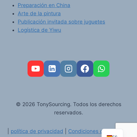
Preparación en China
Arte de la pintura
Publicación invitada sobre juguetes
Logística de Yiwu
FR
PT
RU
© 2026 TonySourcing. Todos los derechos
AR
reservados.
DE
EN
|
política de privacidad
|
Condiciones de servicio